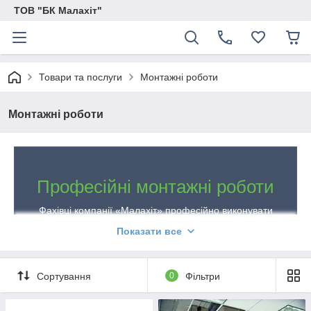
ТОВ "БК Малахіт"
Товари та послуги
Монтажні роботи
Монтажні роботи
Професійні монтажні роботи
Фахівці компанії «Малахіт» професійно виконувати
для вас монтажні роботи по внутрішній і зовнішній
Показати все
обробці — встановлять підвісна стеля, вентильований
фасад. Гарантуємо високу якість проведених
Сортування
0
Фільтри
монтажних робіт і використання сучасного надійного
обладнання.