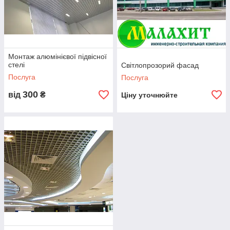
Монтаж підвісних стель,
Підвісні стелі Грильято — відмінні вибір для
Монтаж алюмінієвої підвісної
супермаркетів та клубів, для громадських закладів і
стелі
Світлопрозорий фасад
офісних приміщень. Вони виробляються з надійного
алюмінію і виділяються чудовими експлуатаційними
Послуга
Послуга
властивостями.
300
від
₴
Ціну уточнюйте
,
ваше
укція зі
вірно
ині.