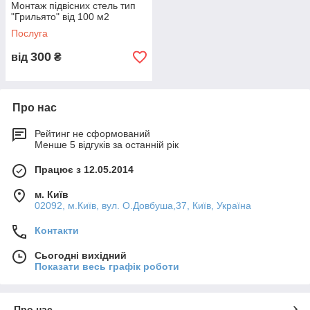
Монтаж підвісних стель тип
"Грильято" від 100 м2
Послуга
300
Світлопрозорий фасад
від
₴
Сучасний вентильований фасад, здатний повністю
перетворити ваше офісне або інша будівля. Конструкція
зі скла і алюмінію виглядає неймовірно стильно: чіткі
Про нас
лінії, прозорі площині. Справжній дизайн XXI століття.
Рейтинг не сформований
Менше 5 відгуків за останній рік
Працює з 12.05.2014
м. Київ
02092, м.Київ, вул. О.Довбуша,37, Київ, Україна
які
лових і
Контакти
вані
Сьогодні вихідний
Показати весь графік роботи
рукції,
.
Про нас