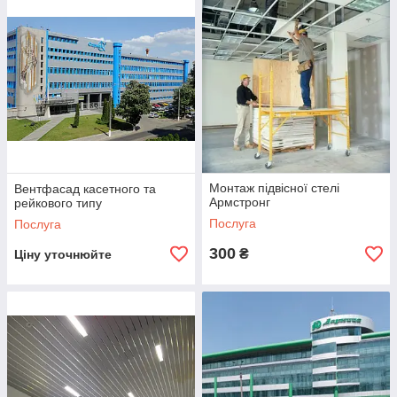
До переліку робіт
Монтаж вентильованих фасадів,
підвісних стель
Монтаж підвісної стелі
Вентфасад касетного та
Армстронг
рейкового типу
Послуга
Послуга
ля
300
₴
Ціну уточнюйте
 з
ся