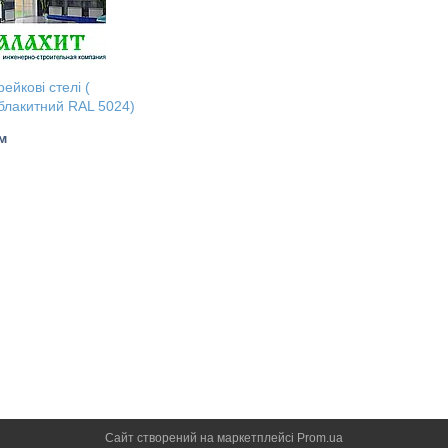
рейкові стелі (
блакитний RAL 5024)
.м
Сайт створений на маркетплейсі
Prom.ua