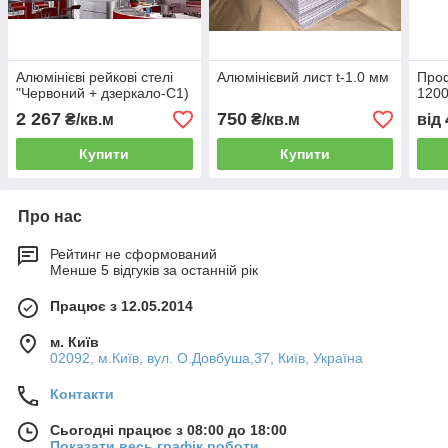
Алюмінієві рейкові стелі
Алюмінієвий лист t-1.0 мм
Проф
"Червоний + дзеркало-С1)
120
2 267
750
₴/кв.м
₴/кв.м
від
Купити
Купити
Про нас
Рейтинг не сформований
Менше 5 відгуків за останній рік
Працює з 12.05.2014
м. Київ
02092, м.Київ, вул. О.Довбуша,37, Київ, Україна
Контакти
Сьогодні працює з 08:00 до 18:00
Показати весь графік роботи