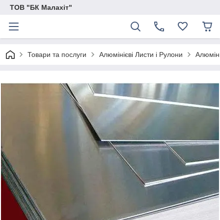
ТОВ "БК Малахіт"
Товари та послуги
Алюмінієві Листи і Рулони
Алюміні