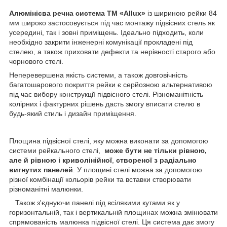
Алюмінієва речна система ТМ «Allux»
із шириною рейки 84
мм широко застосовується під час монтажу підвісних стель як
усередині, так і зовні приміщень. Ідеально підходить, коли
необхідно закрити інженерні комунікації прокладені під
стелею, а також приховати дефекти та нерівності старого або
чорнового стелі.
Неперевершена якість системи, а також довговічність
багатошарового покриття рейки є серйозною альтернативою
під час вибору конструкції підвісного стелі. Різноманітність
колірних і фактурних рішень дасть змогу вписати стелю в
будь-який стиль і дизайн приміщення.
Площина підвісної стелі, яку можна виконати за допомогою
системи рейкального стелі,
може бути не тільки рівною,
але й рівною
і криволінійної
,
створеної з радіально
вигнутих панелей
. У площині стелі можна за допомогою
різної комбінації кольорів рейки та вставки створювати
різноманітні малюнки.
Також з'єднуючи панелі під всілякими кутами як у
горизонтальній, так і вертикальній площинах можна змінювати
спрямованість малюнка підвісної стелі. Ця система дає змогу