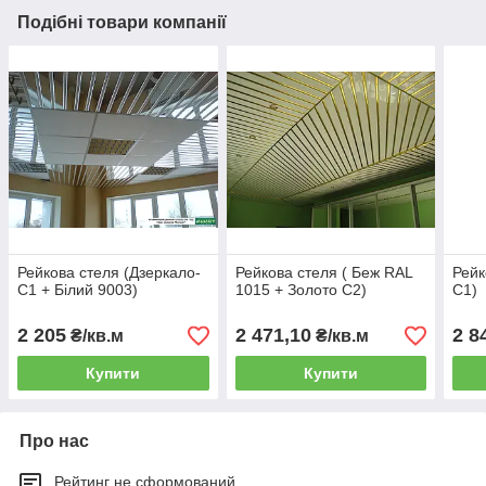
Подібні товари компанії
Рейкова стеля (Дзеркало-
Рейкова стеля ( Беж RAL
Рейк
С1 + Білий 9003)
1015 + Золото С2)
С1)
2 205
2 471,10
2 8
₴/кв.м
₴/кв.м
Купити
Купити
Про нас
Рейтинг не сформований