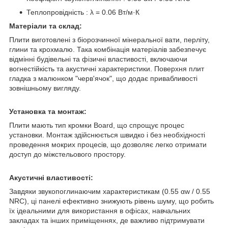
Теплопровідність : λ = 0.06 Вт/м·К
Матеріали та склад:
Плити виготовлені з біорозчинної мінеральної вати, перліту,
глини та крохмалю. Така комбінація матеріалів забезпечує
відмінні будівельні та фізичні властивості, включаючи
вогнестійкість та акустичні характеристики. Поверхня плит
гладка з малюнком "черв'ячок", що додає привабливості
зовнішньому вигляду.
Установка та монтаж:
Плити мають тип кромки Board, що спрощує процес
установки. Монтаж здійснюється швидко і без необхідності
проведення мокрих процесів, що дозволяє легко отримати
доступ до міжстельового простору.
Акустичні властивості:
Завдяки звукопоглинаючим характеристикам (0.55 αw / 0.55
NRC), ці панелі ефективно знижують рівень шуму, що робить
їх ідеальними для використання в офісах, навчальних
закладах та інших приміщеннях, де важливо підтримувати