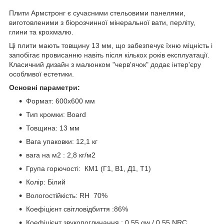
Плити Армстронг є сучасними стельовими панелями,
виготовленими з біорозчинної мінеральної вати, перліту,
глини та крохмалю.
Ці плити мають товщину 13 мм, що забезпечує їхню міцність і
запобігає провисанню навіть після кількох років експлуатації.
Класичний дизайн з малюнком "черв'ячок" додає інтер'єру
особливої естетики.
Основні параметри:
Формат: 600x600 мм
Тип кромки: Board
Товщина: 13 мм
Вага упаковки: 12,1 кг
вага на м2 : 2,8 кг/м2
Група горючості: КМ1 (Г1, В1, Д1, Т1)
Колір: Білий
Вологостійкість: RH 70%
Коефіцієнт світловідбиття :86%
Коефіцієнт звукопоглинання : 0.55 αw / 0.55 NRC