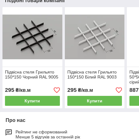
Подібні товари компанії
Підвісна стеля Грильято
Підвісна стеля Грильято
Підв
150*150 Чорний RAL 9005
150*150 Білий RAL 9003
50*5
сіри
295
295
887
₴/кв.м
₴/кв.м
Купити
Купити
Про нас
Рейтинг не сформований
Менше 5 відгуків за останній рік