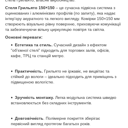
Стеля Грильято 150×150
– це сучасна підвісна система з
оцинкованих і алюмінієвих профілів (по запиту), яка надає
інтер'єру акуратного та легкого вигляду. Комірки 150×150 мм
створюють візуально рівну поверхню, приховуючи комунікації
та забезпечуючи вільну циркуляцію повітря та світла.
Основні переваги:
Естетика та стиль.
Сучасний дизайн з ефектом
"об'ємної стелі" підходить для торгових залів, офісів,
кафе, ТРЦ та станцій метро.
Практичність.
Грильято не іржавіє, не вицвітає та
стійкий до вологи – ідеально підходить для приміщень з
підвищеною вологістю.
Зручність монтажу.
Легка модульна система швидко
встановлюється без складних інструментів.
Довговічність
. Полімерне покриття зберігає
первісний вигляд протягом багатьох років.