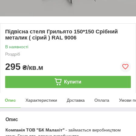
Підвісна стеля Грильято 150*150 Срібний
металик ( сірий ) RAL 9006
В наявності
Роздріб
295
₴/кв.м
Купити
Опис
Характеристики
Доставка
Оплата
Умови п
Опис
Компанія ТОВ "БК Малахіт"
- займається виробництвом
стель Грильято, власне виробництво.