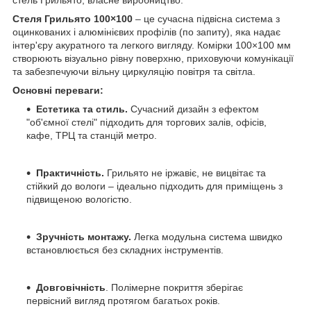
Стеля Грильято 100×100
– це сучасна підвісна система з
оцинкованих і алюмінієвих профілів (по запиту), яка надає
інтер'єру акуратного та легкого вигляду. Комірки 100×100 мм
створюють візуально рівну поверхню, приховуючи комунікації
та забезпечуючи вільну циркуляцію повітря та світла.
Основні переваги:
Естетика та стиль.
Сучасний дизайн з ефектом
"об'ємної стелі" підходить для торгових залів, офісів,
кафе, ТРЦ та станцій метро.
Практичність.
Грильято не іржавіє, не вицвітає та
стійкий до вологи – ідеально підходить для приміщень з
підвищеною вологістю.
Зручність монтажу.
Легка модульна система швидко
встановлюється без складних інструментів.
Довговічність
. Полімерне покриття зберігає
первісний вигляд протягом багатьох років.