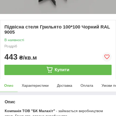
Підвісна стеля Грильято 100*100 Чорний RAL
9005
В наявності
Роздріб
443
₴/кв.м
Купити
Опис
Характеристики
Доставка
Оплата
Умови п
Опис
Компанія ТОВ "БК Малахіт"
- займається виробництвом
стель Грильято, власне виробництво.