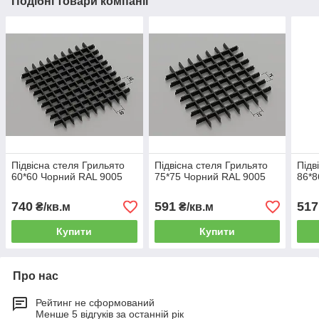
Подібні товари компанії
Підвісна стеля Грильято
Підвісна стеля Грильято
Підв
60*60 Чорний RAL 9005
75*75 Чорний RAL 9005
86*8
740
591
517
₴/кв.м
₴/кв.м
Купити
Купити
Про нас
Рейтинг не сформований
Менше 5 відгуків за останній рік