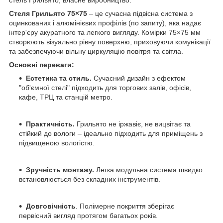
Стеля Грильято 75×75
– це сучасна підвісна система з
оцинкованих і алюмінієвих профілів (по запиту), яка надає
інтер'єру акуратного та легкого вигляду. Комірки 75×75 мм
створюють візуально рівну поверхню, приховуючи комунікації
та забезпечуючи вільну циркуляцію повітря та світла.
Основні переваги:
Естетика та стиль.
Сучасний дизайн з ефектом
"об'ємної стелі" підходить для торгових залів, офісів,
кафе, ТРЦ та станцій метро.
Практичність.
Грильято не іржавіє, не вицвітає та
стійкий до вологи – ідеально підходить для приміщень з
підвищеною вологістю.
Зручність монтажу.
Легка модульна система швидко
встановлюється без складних інструментів.
Довговічність
. Полімерне покриття зберігає
первісний вигляд протягом багатьох років.