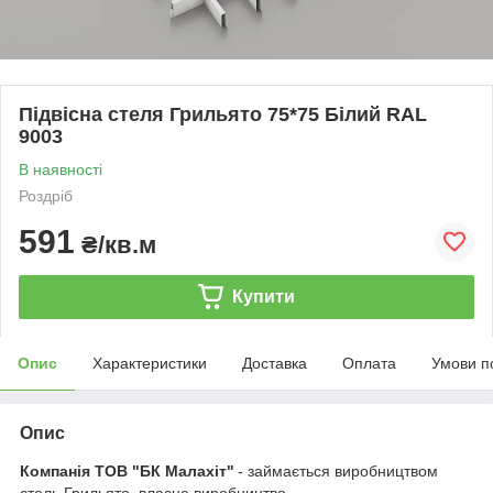
Підвісна стеля Грильято 75*75 Білий RAL
9003
В наявності
Роздріб
591
₴/кв.м
Купити
Опис
Характеристики
Доставка
Оплата
Умови п
Опис
Компанія ТОВ "БК Малахіт"
- займається виробництвом
стель Грильято, власне виробництво.