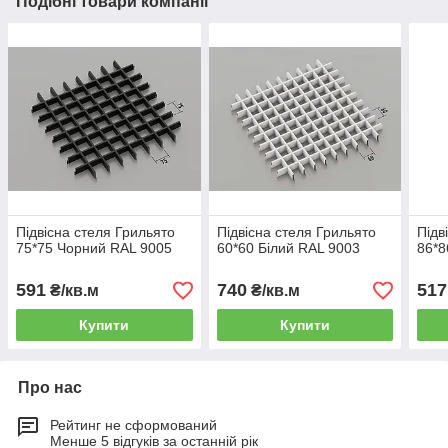
Подібні товари компанії
Підвісна стеля Грильято
Підвісна стеля Грильято
Підв
75*75 Чорний RAL 9005
60*60 Білий RAL 9003
86*8
591
740
517
₴/кв.м
₴/кв.м
Купити
Купити
Про нас
Рейтинг не сформований
Менше 5 відгуків за останній рік