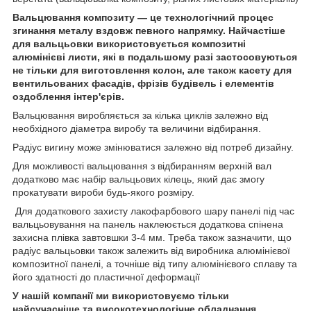
Вальцювання композиту — це технологічний процес
згинання металу вздовж певного напрямку. Найчастіше
для вальцьовки використовується композитні
алюмінієві листи, які в подальшому разі застосовуються
не тільки для виготовлення колон, але також касету для
вентильованих фасадів, фрізів будівель і елементів
оздоблення інтер'єрів.
Вальцювання виробляється за кілька циклів залежно від
необхідного діаметра виробу та величини відбирання.
Радіус вигину може змінюватися залежно від потреб дизайну.
Для можливості вальцювання з відбиранням верхній вал
додатково має набір вальцьових кілець, який дає змогу
прокатувати вироби будь-якого розміру.
Для додаткового захисту лакофарбового шару панелі під час
вальцьовування на панель наклеюється додаткова спінена
захисна плівка завтовшки 3-4 мм. Треба також зазначити, що
радіус вальцьовки також залежить від виробника алюмінієвої
композитної панелі, а точніше від типу алюмінієвого сплаву та
його здатності до пластичної деформації
У нашій компанії ми використовуємо тільки
найсучасніше та високотехнологічне обладнання.