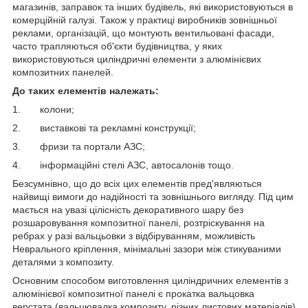
магазинів, заправок та інших будівель, які використовуються в
комерційній галузі. Також у практиці виробників зовнішньої
реклами, організацій, що монтують вентильовані фасади,
часто трапляються об'єкти будівництва, у яких
використовуються циліндричні елементи з алюмінієвих
композитних панелей.
До таких елементів належать:
1. колони;
2. виставкові та рекламні конструкції;
3. фризи та портали АЗС;
4. інформаційні стелі АЗС, автосалонів тощо.
Безсумнівно, що до всіх цих елементів пред'являються
найвищі вимоги до надійності та зовнішнього вигляду. Під цим
мається на увазі цілісність декоративного шару без
розшаровування композитної панелі, розтріскування на
ребрах у разі вальцьовки з відбіруванням, можливість
Heврального кріплення, мінімальні зазори між стикуваними
деталями з композиту.
Основним способом виготовлення циліндричних елементів з
алюмінієвої композитної панелі є прокатка вальцовка
верстата (вальцювалка композиту, різних листових матеріалів)