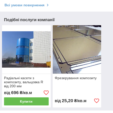
Всі умови повернення
Подібні послуги компанії
Радіальні касети з
Фрезерування композиту
композиту, вальцовка R
від 200 мм
696
від
₴/кв.м
25,20
від
₴/кв.м
Купити