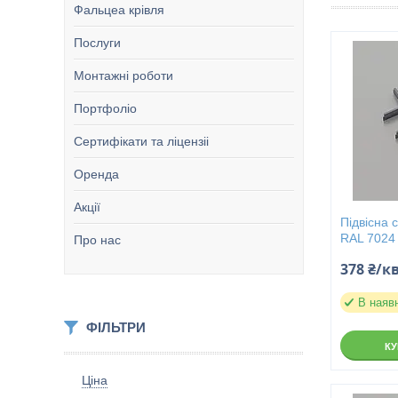
Фальцеа крівля
Послуги
Монтажні роботи
Портфоліо
Сертифікати та ліцензіі
Оренда
Акції
Підвісна 
RAL 7024
Про нас
378 ₴/к
В наяв
ФІЛЬТРИ
К
Ціна