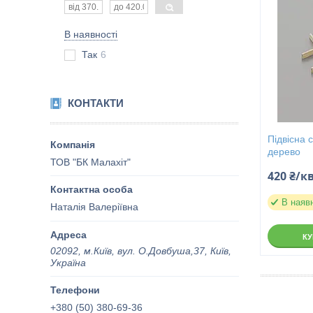
В наявності
Так
6
КОНТАКТИ
Підвісна 
дерево
ТОВ "БК Малахіт"
420 ₴/к
В наяв
Наталія Валеріївна
К
02092, м.Київ, вул. О.Довбуша,37, Київ,
Україна
+380 (50) 380-69-36